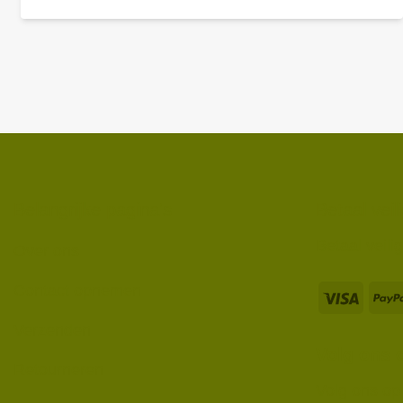
Belangrijke pagina's
Betaal veil
Betaal veil
Over ons
Contact opnemen
Verzenden
Volg ons 
Retourneren
Volg ons op 