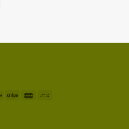
ig en snel!
ig en snel met iDEAL, PayPal of Bancontact
op Social Media!
Social Media en blijf van alles op de hoogte!