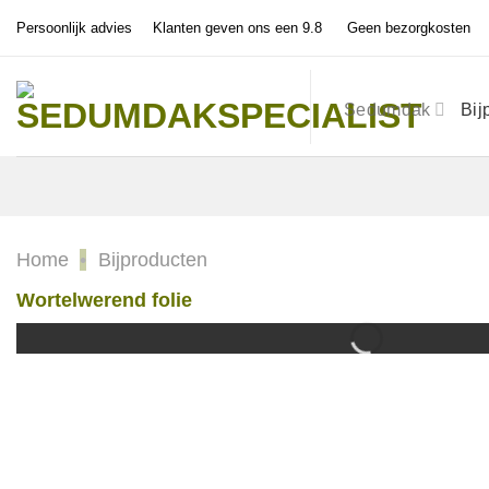
Ga
Persoonlijk advies
Klanten geven ons een 9.8
Geen bezorgkosten
naar
inhoud
Sedumdak
Bij
Home
•
Bijproducten
Wortelwerend folie