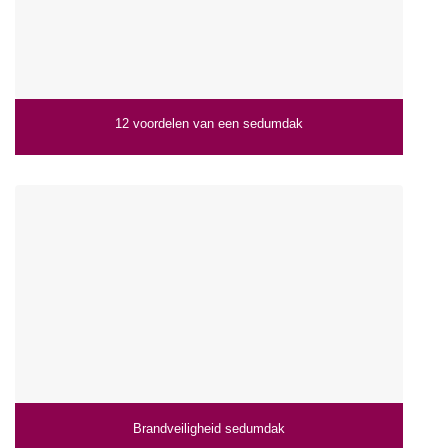
12 voordelen van een sedumdak
Brandveiligheid sedumdak