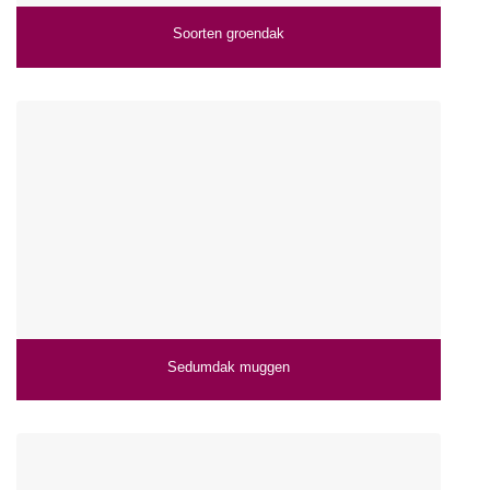
Soorten groendak
Sedumdak muggen