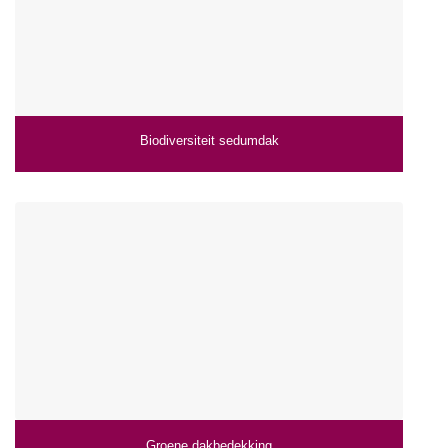
Biodiversiteit sedumdak
Groene dakbedekking