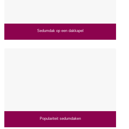
Sedumdak op een dakkapel
Populariteit sedumdaken