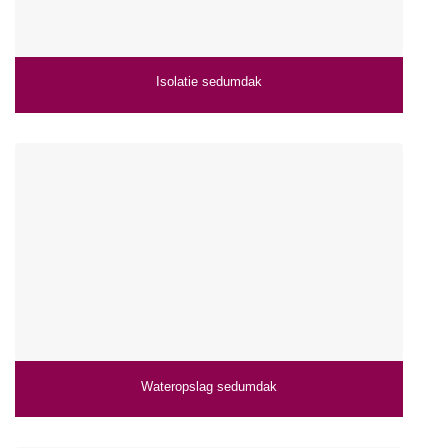
Isolatie sedumdak
Wateropslag sedumdak