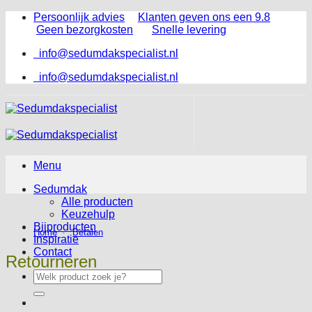
Ga
Persoonlijk advies
Klanten geven ons een 9.8
naar
Geen bezorgkosten
Snelle levering
inhoud
info@sedumdakspecialist.nl
info@sedumdakspecialist.nl
Menu
Sedumdak
Alle producten
Keuzehulp
Bijproducten
Home
Betalen
Inspiratie
Contact
Retourneren
Zoeken
naar: