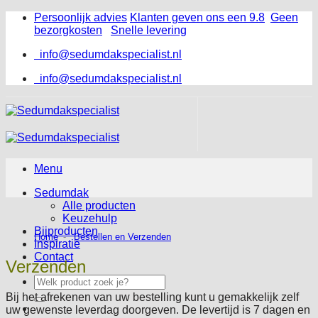
Ga
Persoonlijk advies
Klanten geven ons een 9.8
Geen
naar
bezorgkosten
Snelle levering
inhoud
info@sedumdakspecialist.nl
info@sedumdakspecialist.nl
Menu
Sedumdak
Alle producten
Keuzehulp
Bijproducten
Home
Bestellen en Verzenden
Inspiratie
Contact
Verzenden
Zoeken
naar:
Bij het afrekenen van uw bestelling kunt u gemakkelijk zelf
uw gewenste leverdag doorgeven. De levertijd is 7 dagen en