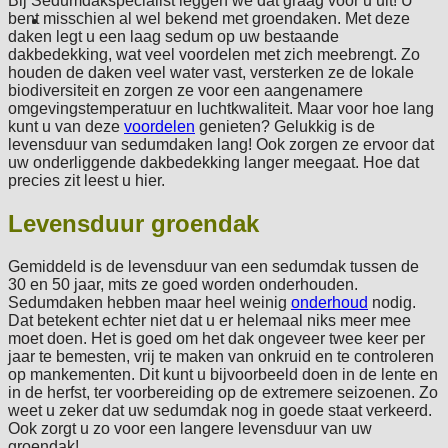
Bij Sedumdakspecialist leggen we dat graag voor u uit! U
bent misschien al wel bekend met groendaken. Met deze
daken legt u een laag sedum op uw bestaande
dakbedekking, wat veel voordelen met zich meebrengt. Zo
houden de daken veel water vast, versterken ze de lokale
biodiversiteit en zorgen ze voor een aangenamere
omgevingstemperatuur en luchtkwaliteit. Maar voor hoe lang
kunt u van deze
voordelen
genieten? Gelukkig is de
levensduur van sedumdaken lang! Ook zorgen ze ervoor dat
uw onderliggende dakbedekking langer meegaat. Hoe dat
precies zit leest u hier.
Levensduur groendak
Gemiddeld is de levensduur van een sedumdak tussen de
30 en 50 jaar, mits ze goed worden onderhouden.
Sedumdaken hebben maar heel weinig
onderhoud
nodig.
Dat betekent echter niet dat u er helemaal niks meer mee
moet doen. Het is goed om het dak ongeveer twee keer per
jaar te bemesten, vrij te maken van onkruid en te controleren
op mankementen. Dit kunt u bijvoorbeeld doen in de lente en
in de herfst, ter voorbereiding op de extremere seizoenen. Zo
weet u zeker dat uw sedumdak nog in goede staat verkeerd.
Ook zorgt u zo voor een langere levensduur van uw
groendak!