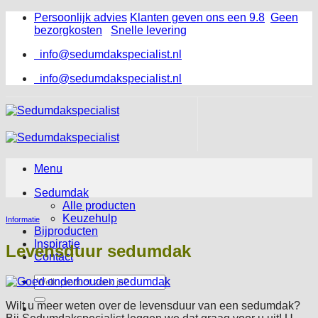
Ga
Persoonlijk advies
Klanten geven ons een 9.8
Geen
naar
bezorgkosten
Snelle levering
inhoud
info@sedumdakspecialist.nl
info@sedumdakspecialist.nl
Menu
Sedumdak
Alle producten
Keuzehulp
Informatie
Bijproducten
Inspiratie
Levensduur sedumdak
Contact
Zoeken
naar:
Wilt u meer weten over de levensduur van een sedumdak?