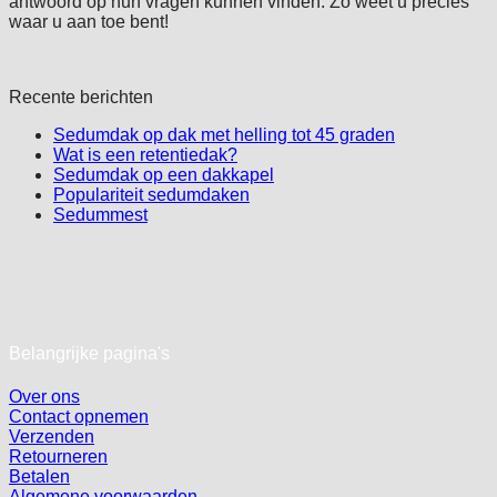
antwoord op hun vragen kunnen vinden. Zo weet u precies
waar u aan toe bent!
Recente berichten
Sedumdak op dak met helling tot 45 graden
Wat is een retentiedak?
Sedumdak op een dakkapel
Populariteit sedumdaken
Sedummest
Belangrijke pagina's
Over ons
Contact opnemen
Verzenden
Retourneren
Betalen
Algemene voorwaarden