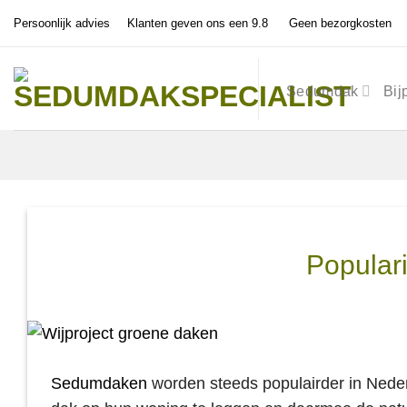
Ga
Persoonlijk advies
Klanten geven ons een 9.8
Geen bezorgkosten
naar
inhoud
Sedumdak
Bij
Popular
Sedumdaken
worden steeds populairder in Nede