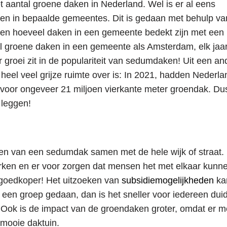
et aantal groene daken in Nederland. Wel is er al eens
ken in bepaalde gemeentes. Dit is gedaan met behulp va
e zien hoeveel daken in een gemeente bedekt zijn met een
al groene daken in een gemeente als Amsterdam, elk jaa
 groei zit in de populariteit van sedumdaken! Uit een an
heel veel grijze ruimte over is: In 2021, hadden Nederl
 voor ongeveer 21 miljoen vierkante meter groendak. Du
leggen!
en van een sedumdak samen met de hele wijk of straat. D
erken en er voor zorgen dat mensen het met elkaar kunn
k goedkoper! Het uitzoeken van
subsidiemogelijkheden
ka
 een groep gedaan, dan is het sneller voor iedereen duid
 Ook is de impact van de groendaken groter, omdat er 
 mooie daktuin.