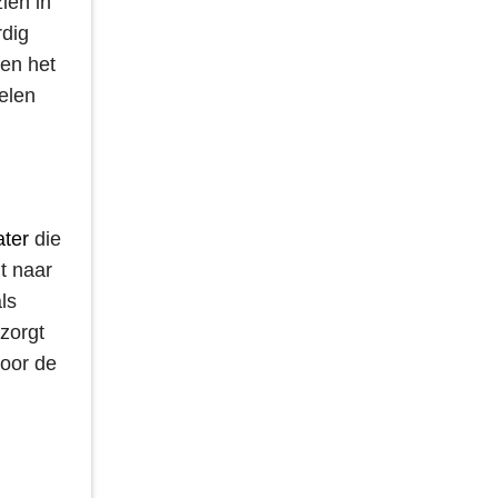
ien in
rdig
 en het
elen
ter
die
t naar
ls
 zorgt
door de