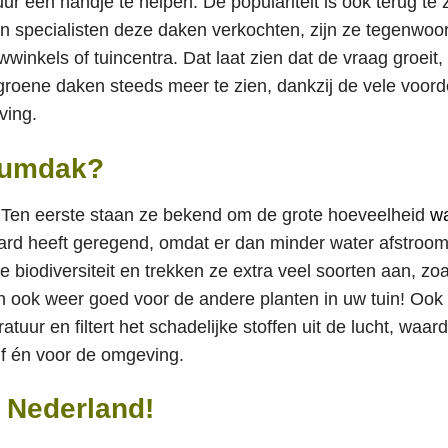
 een handje te helpen. De populariteit is ook terug te z
 specialisten deze daken verkochten, zijn ze tegenwoo
wwinkels of tuincentra. Dat laat zien dat de vraag groeit,
groene daken steeds meer te zien, dankzij de vele voord
ving.
dumdak?
Ten eerste staan ze bekend om de grote hoeveelheid
wa
hard heeft geregend, omdat er dan minder water afstroom
e biodiversiteit en trekken ze extra veel soorten aan, zoa
ijn ook weer goed voor de andere planten in uw tuin! Ook
r en filtert het schadelijke stoffen uit de lucht, waar
zelf én voor de omgeving.
 Nederland!