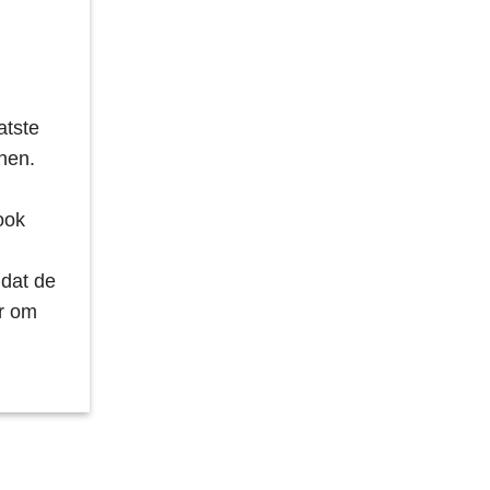
atste
nen.
ook
 dat de
er om