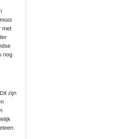
n
 mooi
r met
der
andse
s nog
it zijn
en
n
elijk
meteen