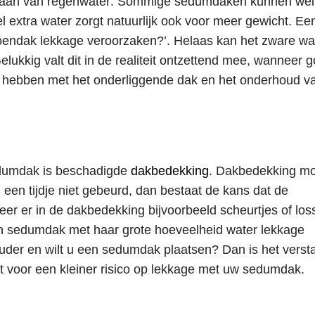
laan van regenwater: Sommige sedumdaken kunnen wel 
l extra water zorgt natuurlijk ook voor meer gewicht. Ee
roendak lekkage veroorzaken?’. Helaas kan het zware wa
ukkig valt dit in de realiteit ontzettend mee, wanneer 
n hebben met het onderliggende dak en het onderhoud v
edumdak is beschadigde
dakbedekking
. Dakbedekking m
 een tijdje niet gebeurd, dan bestaat de kans dat de
er er in de dakbedekking bijvoorbeeld scheurtjes of los
een sedumdak met haar grote hoeveelheid water lekkage
ouder en wilt u een sedumdak plaatsen? Dan is het verst
t voor een kleiner risico op lekkage met uw sedumdak.