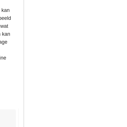
k kan
beeld
 wat
n kan
kage
ine