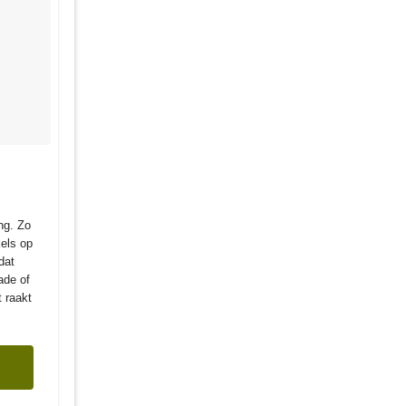
ng. Zo
els op
dat
ade of
 raakt