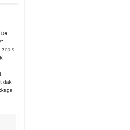
. De
et
, zoals
ak
t
t dak
ekkage