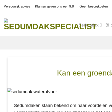
Ga
Persoonlijk advies
Klanten geven ons een 9.8
Geen bezorgkosten
naar
inhoud
Sedumdak
Bij
Kan een groend
Sedumdaken staan bekend om haar voordelen voo