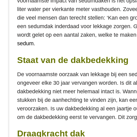
voornaamste impact van sedumdaken is het ops
liter water per vierkante meter vasthouden. Zovee
die veel mensen dan terecht stellen: ‘Kan een g
een sedumdak inderdaad voor lekkage zorgen. Gel
wordt gelet op een aantal zaken, welke te make
sedum
.
Staat van de dakbedekking
De voornaamste oorzaak van lekkage bij een s
ongeveer elke 30 jaar vervangen worden. Is dit al
dakbedekking niet meer helemaal intact is. Wanne
stukken bij de aanhechting te vinden zijn, kan 
veroorzaken. Is uw dakbedekking al een jaartje 
om de dakbedekking eerst te vervangen. Dit zorg
Draagkracht dak