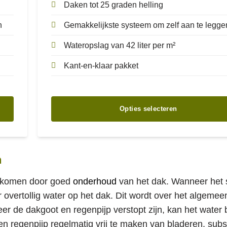
Daken tot 25 graden helling
n
Gemakkelijkste systeem om zelf aan te legge
Wateropslag van 42 liter per m²
Kant-en-klaar pakket
Opties selecteren
n
rkomen door goed
onderhoud
van het dak. Wanneer het
r overtollig water op het dak. Dit wordt over het algemee
r de dakgoot en regenpijp verstopt zijn, kan het water b
n regenpijp regelmatig vrij te maken van bladeren, subs