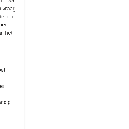
tot 35
n vraag
ter op
goed
an het
oet
se
andig