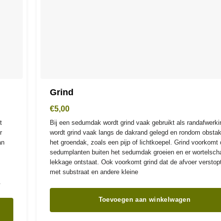
Grind
€
5,00
t
Bij een sedumdak wordt grind vaak gebruikt als randafwerki
r
wordt grind vaak langs de dakrand gelegd en rondom obstak
an
het groendak, zoals een pijp of lichtkoepel. Grind voorkomt 
n
sedumplanten buiten het sedumdak groeien en er wortelsch
lekkage ontstaat. Ook voorkomt grind dat de afvoer verstopt
met substraat en andere kleine
.
Toevoegen aan winkelwagen