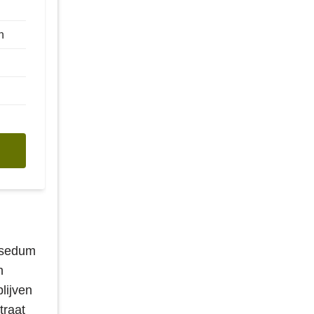
n
 sedum
n
lijven
traat