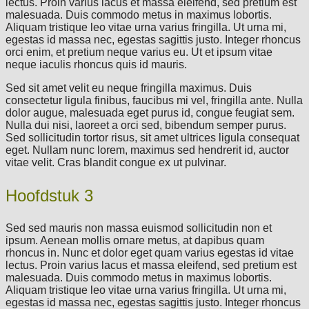
lectus. Proin varius lacus et massa eleifend, sed pretium est
malesuada. Duis commodo metus in maximus lobortis.
Aliquam tristique leo vitae urna varius fringilla. Ut urna mi,
egestas id massa nec, egestas sagittis justo. Integer rhoncus
orci enim, et pretium neque varius eu. Ut et ipsum vitae
neque iaculis rhoncus quis id mauris.
Sed sit amet velit eu neque fringilla maximus. Duis
consectetur ligula finibus, faucibus mi vel, fringilla ante. Nulla
dolor augue, malesuada eget purus id, congue feugiat sem.
Nulla dui nisi, laoreet a orci sed, bibendum semper purus.
Sed sollicitudin tortor risus, sit amet ultrices ligula consequat
eget. Nullam nunc lorem, maximus sed hendrerit id, auctor
vitae velit. Cras blandit congue ex ut pulvinar.
Hoofdstuk 3
Sed sed mauris non massa euismod sollicitudin non et
ipsum. Aenean mollis ornare metus, at dapibus quam
rhoncus in. Nunc et dolor eget quam varius egestas id vitae
lectus. Proin varius lacus et massa eleifend, sed pretium est
malesuada. Duis commodo metus in maximus lobortis.
Aliquam tristique leo vitae urna varius fringilla. Ut urna mi,
egestas id massa nec, egestas sagittis justo. Integer rhoncus