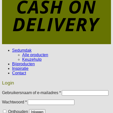
Sedumdak
Alle producten
Keuzehulp
Bijproducten
Inspiratie
Contact
Login
Vereist
Gebruikersnaam of e-mailadres
*
Vereist
Wachtwoord
*
Onthouden
Inloggen