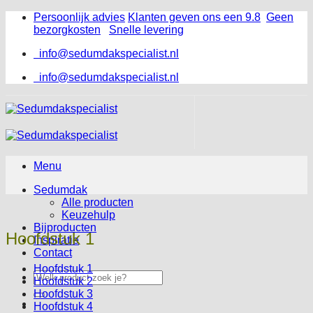
Ga
Persoonlijk advies
Klanten geven ons een 9.8
Geen
naar
bezorgkosten
Snelle levering
inhoud
info@sedumdakspecialist.nl
info@sedumdakspecialist.nl
Menu
Sedumdak
Alle producten
Keuzehulp
Bijproducten
Hoofdstuk 1
Inspiratie
Contact
Hoofdstuk 1
Zoeken
Hoofdstuk 2
naar:
Hoofdstuk 3
Hoofdstuk 4